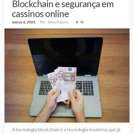
Blockchain e segurança em
cassinos online
março 6, 2023
Por
Alma Roberts
0
A tecnologia blockchain é a tecnologia moderna que já