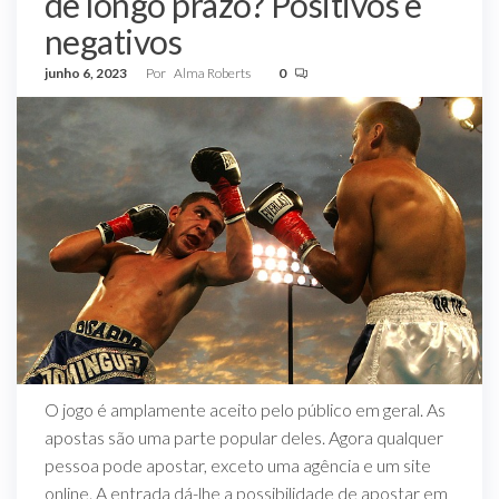
de longo prazo? Positivos e
negativos
junho 6, 2023
Por
Alma Roberts
0
O jogo é amplamente aceito pelo público em geral. As
apostas são uma parte popular deles. Agora qualquer
pessoa pode apostar, exceto uma agência e um site
online. A entrada dá-lhe a possibilidade de apostar em