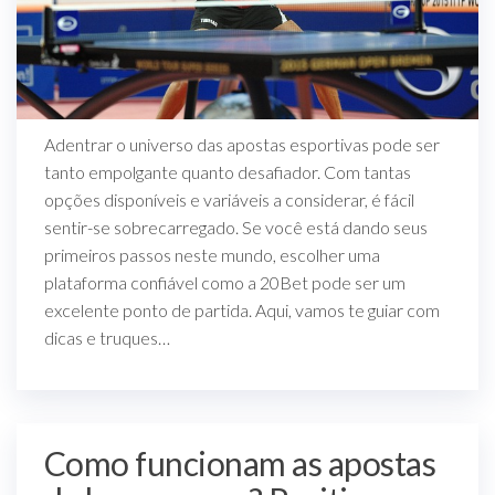
Adentrar o universo das apostas esportivas pode ser
tanto empolgante quanto desafiador. Com tantas
opções disponíveis e variáveis a considerar, é fácil
sentir-se sobrecarregado. Se você está dando seus
primeiros passos neste mundo, escolher uma
plataforma confiável como a 20Bet pode ser um
excelente ponto de partida. Aqui, vamos te guiar com
dicas e truques…
Como funcionam as apostas