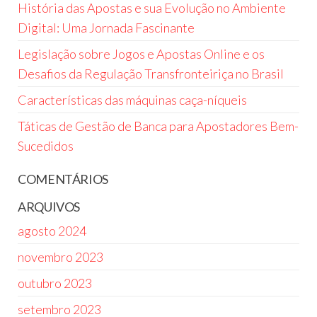
História das Apostas e sua Evolução no Ambiente
Digital: Uma Jornada Fascinante
Legislação sobre Jogos e Apostas Online e os
Desafios da Regulação Transfronteiriça no Brasil
Características das máquinas caça-níqueis
Táticas de Gestão de Banca para Apostadores Bem-
Sucedidos
COMENTÁRIOS
ARQUIVOS
agosto 2024
novembro 2023
outubro 2023
setembro 2023