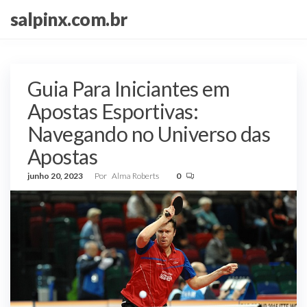
Pular
salpinx.com.br
para
o
conteúdo
Guia Para Iniciantes em
Apostas Esportivas:
Navegando no Universo das
Apostas
junho 20, 2023
Por
Alma Roberts
0