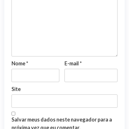
Nome
*
E-mail
*
Site
Salvar meus dados neste navegador para a
próxima vez que eu comentar.