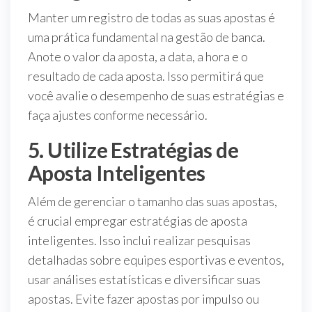
Manter um registro de todas as suas apostas é
uma prática fundamental na gestão de banca.
Anote o valor da aposta, a data, a hora e o
resultado de cada aposta. Isso permitirá que
você avalie o desempenho de suas estratégias e
faça ajustes conforme necessário.
5. Utilize Estratégias de
Aposta Inteligentes
Além de gerenciar o tamanho das suas apostas,
é crucial empregar estratégias de aposta
inteligentes. Isso inclui realizar pesquisas
detalhadas sobre equipes esportivas e eventos,
usar análises estatísticas e diversificar suas
apostas. Evite fazer apostas por impulso ou