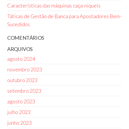
Características das máquinas caça-níqueis
Táticas de Gestão de Banca para Apostadores Bem-
Sucedidos
COMENTÁRIOS
ARQUIVOS
agosto 2024
novembro 2023
outubro 2023
setembro 2023
agosto 2023
julho 2023
junho 2023