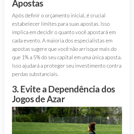
Apostas
Após definir o orçamento inicial, é crucial
estabelecer limites para suas apostas. Isso
implica em decidir o quanto você apostará em
cada evento. A maioria dos especialistas em
apostas sugere que você não arrisque mais do
que 1% a 5% do seu capital em uma única aposta.
Isso ajudará a proteger seu investimento contra
perdas substanciais.
3. Evite a Dependência dos
Jogos de Azar