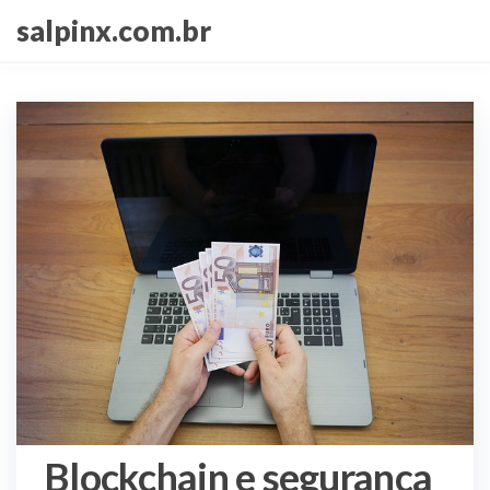
Pular
salpinx.com.br
para
o
conteúdo
Blockchain e segurança