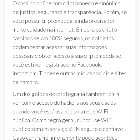
O cassino online com criptomoeda é sinônimo
de justiça, segurança e transparência. Porém, se
você possui criptomoeda, ainda precisa ter
muito cuidado na internet. Embora os cripto-
cassinos sejam 100% seguros, os golpistas
podem tentar acessar suas informações
pessoais e obter acesso à sua criptomoeda se
você estiver registrado no Facebook,
Instagram, Tinder e outras mídias sociais e sites
de namoro.
Um dos golpes de criptografia também tem a
ver com o acesso de hackers aos seus dados
quando você está usando uma rede WiFi
pública. Como regra geral, nunca use WiFi
público sem um serviço VPN seguro e confiável.
Caso contrário, infelizmente pode acontecer