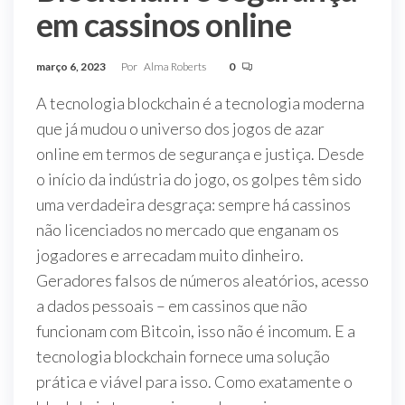
em cassinos online
março 6, 2023
Por
Alma Roberts
0
A tecnologia blockchain é a tecnologia moderna
que já mudou o universo dos jogos de azar
online em termos de segurança e justiça. Desde
o início da indústria do jogo, os golpes têm sido
uma verdadeira desgraça: sempre há cassinos
não licenciados no mercado que enganam os
jogadores e arrecadam muito dinheiro.
Geradores falsos de números aleatórios, acesso
a dados pessoais – em cassinos que não
funcionam com Bitcoin, isso não é incomum. E a
tecnologia blockchain fornece uma solução
prática e viável para isso. Como exatamente o