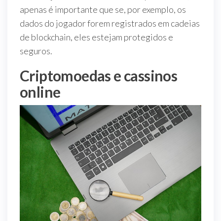
apenas é importante que se, por exemplo, os
dados do jogador forem registrados em cadeias
de blockchain, eles estejam protegidos e
seguros.
Criptomoedas e cassinos
online