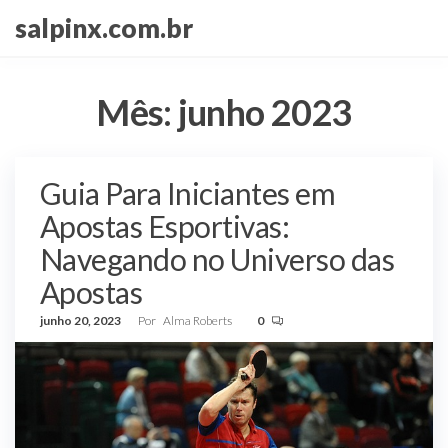
Pular
salpinx.com.br
para
o
conteúdo
Mês:
junho 2023
Guia Para Iniciantes em
Apostas Esportivas:
Navegando no Universo das
Apostas
junho 20, 2023
Por
Alma Roberts
0