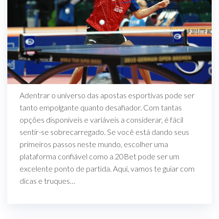
Adentrar o universo das apostas esportivas pode ser
tanto empolgante quanto desafiador. Com tantas
opções disponíveis e variáveis a considerar, é fácil
sentir-se sobrecarregado. Se você está dando seus
primeiros passos neste mundo, escolher uma
plataforma confiável como a 20Bet pode ser um
excelente ponto de partida. Aqui, vamos te guiar com
dicas e truques…