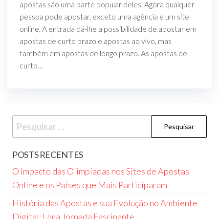
apostas são uma parte popular deles. Agora qualquer
pessoa pode apostar, exceto uma agência e um site
online. A entrada dá-lhe a possibilidade de apostar em
apostas de curto prazo e apostas ao vivo, mas
também em apostas de longo prazo. As apostas de
curto…
Pesquisar
por:
POSTS RECENTES
O Impacto das Olimpíadas nos Sites de Apostas
Online e os Países que Mais Participaram
História das Apostas e sua Evolução no Ambiente
Digital: Uma Jornada Fascinante