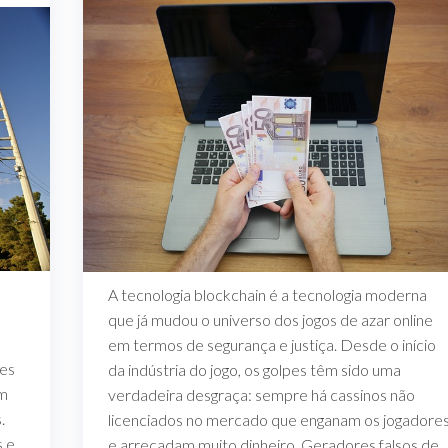
A tecnologia blockchain é a tecnologia moderna
que já mudou o universo dos jogos de azar online
em termos de segurança e justiça. Desde o início
des
da indústria do jogo, os golpes têm sido uma
ém
verdadeira desgraça: sempre há cassinos não
.
licenciados no mercado que enganam os jogadore
s e
e arrecadam muito dinheiro. Geradores falsos de