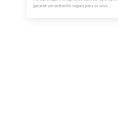
garantir um ambiente seguro para os seus…