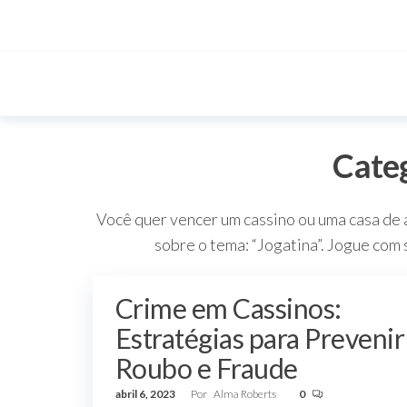
Pular
para
o
conteúdo
Cate
Você quer vencer um cassino ou uma casa de 
sobre o tema: “Jogatina”. Jogue com 
Crime em Cassinos:
Estratégias para Prevenir
Roubo e Fraude
abril 6, 2023
Por
Alma Roberts
0