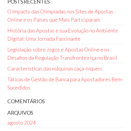
POSTS RECENTES
O Impacto das Olimpíadas nos Sites de Apostas
Online e os Países que Mais Participaram
História das Apostas e sua Evolução no Ambiente
Digital: Uma Jornada Fascinante
Legislação sobre Jogos e Apostas Online e os
Desafios da Regulação Transfronteiriça no Brasil
Características das máquinas caça-níqueis
Táticas de Gestão de Banca para Apostadores Bem-
Sucedidos
COMENTÁRIOS
ARQUIVOS
agosto 2024