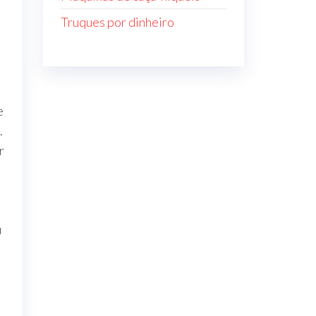
Truques por dinheiro
e
.
r
u