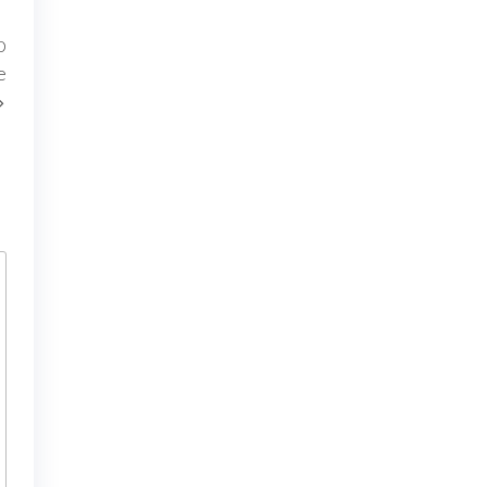
O
Próximo
e
post