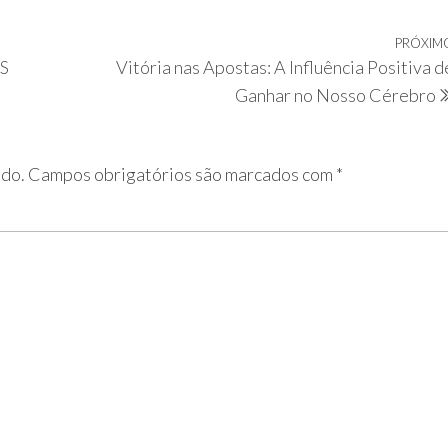
PRÓXIM
S
Vitória nas Apostas: A Influência Positiva d
Ganhar no Nosso Cérebro
ado.
Campos obrigatórios são marcados com
*