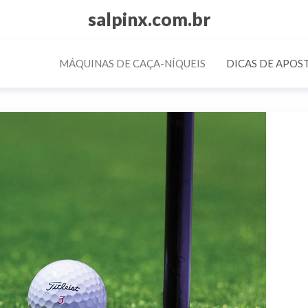
salpinx.com.br
MÁQUINAS DE CAÇA-NÍQUEIS
DICAS DE APOS