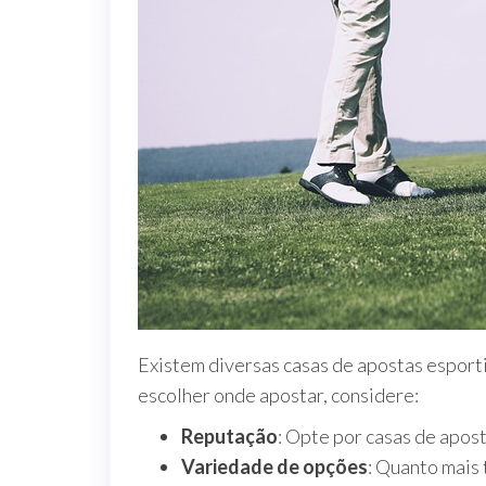
Existem diversas casas de apostas esport
escolher onde apostar, considere:
Reputação
: Opte por casas de apost
Variedade de opções
: Quanto mais 