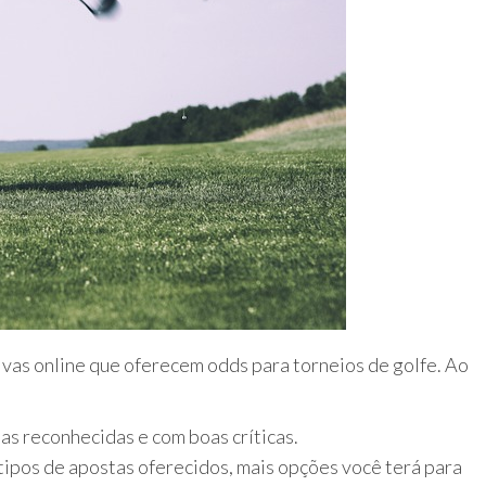
ivas online que oferecem odds para torneios de golfe. Ao
as reconhecidas e com boas críticas.
tipos de apostas oferecidos, mais opções você terá para