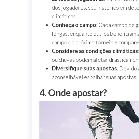
dos jogadores, seu histórico em de
climáticas.
Conheça o campo
: Cada campo de g
longas, enquanto outros beneficiam 
campo do próximo torneio e compare
Considere as condições climáticas
ou chuvas podem afetar drasticame
Diversifique suas apostas
: Devido
aconselhável espalhar suas apostas.
4. Onde apostar?