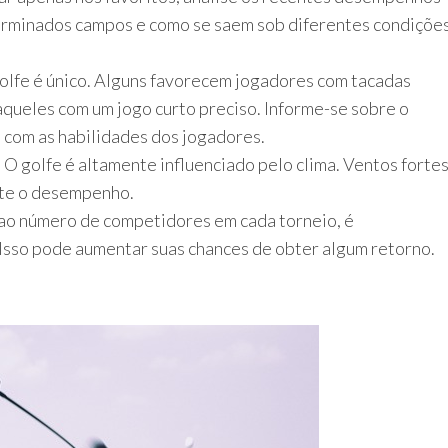
terminados campos e como se saem sob diferentes condiçõe
olfe é único. Alguns favorecem jogadores com tacadas
aqueles com um jogo curto preciso. Informe-se sobre o
 com as habilidades dos jogadores.
: O golfe é altamente influenciado pelo clima. Ventos forte
nte o desempenho.
 ao número de competidores em cada torneio, é
 Isso pode aumentar suas chances de obter algum retorno.